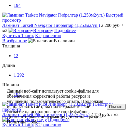
194
Быстрый
просмотр
Ламинат Tarkett Navigator Гибралтар (1,253м2/уп.)
2 200 руб.
/
м2
В корзину
Подробнее
Купить в 1 клик
К сравнению
В избранное
В наличии
Толщина
12
Длина
1 292
Ширина
Данный веб-сайт использует cookie-файлы для
194
обеспечения корректной работы ресурса и
улучшения пользовательского опыта. Продолжая
Быстрый
использовать сайт, вы подтверждаете своё
Принять
просмотр
согласие на использование cookie-файлов.
Ламинат Tarkett Pilot Линдберг (1,232м2/уп.)
2 150 руб.
/ м2
Дополнительная информация доступна в разделе
В корзину
Подробнее
Политика Cookie.
Политика Cookie
Купить в 1 клик
К сравнению