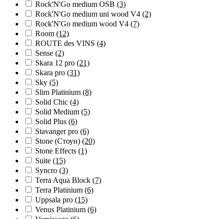
Rock'N'Go medium OSB
(3)
Rock'N'Go medium uni wood V4
(2)
Rock'N'Go medium wood V4
(7)
Room
(12)
ROUTE des VINS
(4)
Sense
(2)
Skara 12 pro
(21)
Skara pro
(31)
Sky
(5)
Slim Platinium
(8)
Solid Chic
(4)
Solid Medium
(5)
Solid Plus
(6)
Stavanger pro
(6)
Stone (Стоун)
(20)
Stone Effects
(1)
Suite
(15)
Syncro
(3)
Terra Aqua Block
(7)
Terra Platinium
(6)
Uppsala pro
(15)
Venus Platinium
(6)