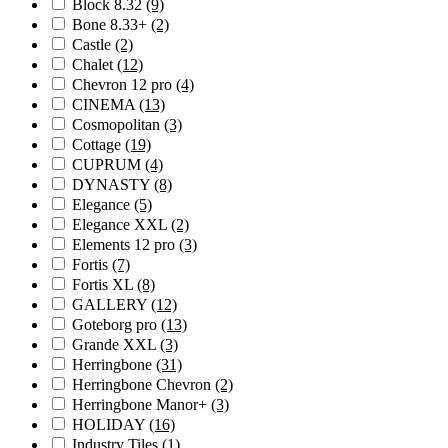
Block 8.32
(9)
Bone 8.33+
(2)
Castle
(2)
Chalet
(12)
Chevron 12 pro
(4)
CINEMA
(13)
Cosmopolitan
(3)
Cottage
(19)
CUPRUM
(4)
DYNASTY
(8)
Elegance
(5)
Elegance XXL
(2)
Elements 12 pro
(3)
Fortis
(7)
Fortis XL
(8)
GALLERY
(12)
Goteborg pro
(13)
Grande XXL
(3)
Herringbone
(31)
Herringbone Chevron
(2)
Herringbone Manor+
(3)
HOLIDAY
(16)
Industry Tiles
(1)