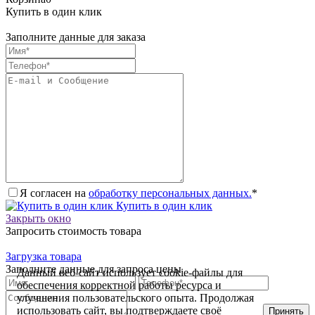
Купить в один клик
Заполните данные для заказа
Я согласен на
обработку персональных данных.
*
Купить в один клик
Закрыть окно
Запросить стоимость товара
Загрузка товара
Заполните данные для запроса цены
Данный веб-сайт использует cookie-файлы для
обеспечения корректной работы ресурса и
улучшения пользовательского опыта. Продолжая
использовать сайт, вы подтверждаете своё
Принять